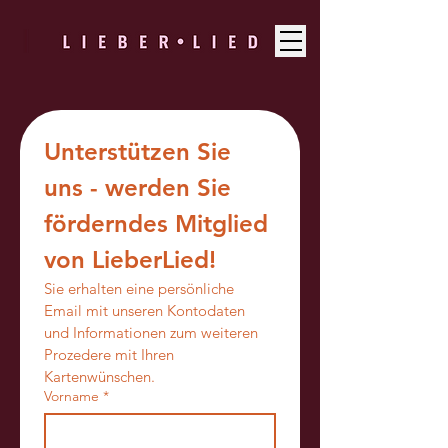
Unterstützen Sie 
uns - werden Sie 
förderndes Mitglied 
von LieberLied!
Sie erhalten eine persönliche 
Email mit unseren Kontodaten 
und Informationen zum weiteren 
Prozedere mit Ihren 
Kartenwünschen.
Vorname
*