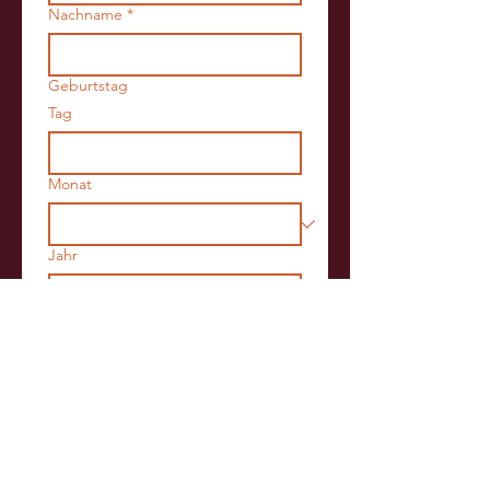
Nachname
*
Geburtstag
Tag
Monat
Jahr
E-Mail-Adresse
*
Abschicken