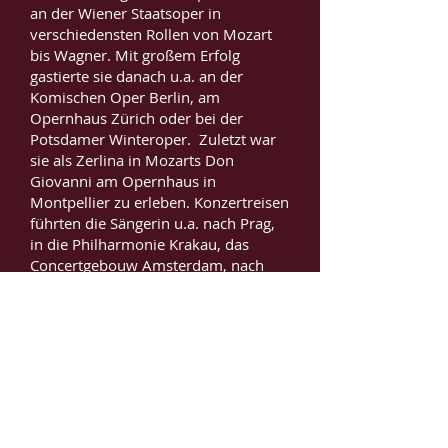
an der Wiener Staatsoper in
verschiedensten Rollen von Mozart
bis Wagner. Mit großem Erfolg
gastierte sie danach u.a. an der
Komischen Oper Berlin, am
Opernhaus Zürich oder bei der
Potsdamer Winteroper. Zuletzt war
sie als Zerlina in Mozarts Don
Giovanni am Opernhaus in
Montpellier zu erleben. Konzertreisen
führten die Sängerin u.a. nach Prag,
in die Philharmonie Krakau, das
Concertgebouw Amsterdam, nach
München, Bayreuth und zuletzt nach
New York. Miriam Kutrowatz ist
regelmäßiger Gast in den wichtigsten
österreichischen Konzertsälen wie
Musikverein und Konzerthaus Wien,
Brucknerhaus Linz, Lisztzentrum
Raiding oder Mozarteum Salzburg
und war im Rahmen des Johann