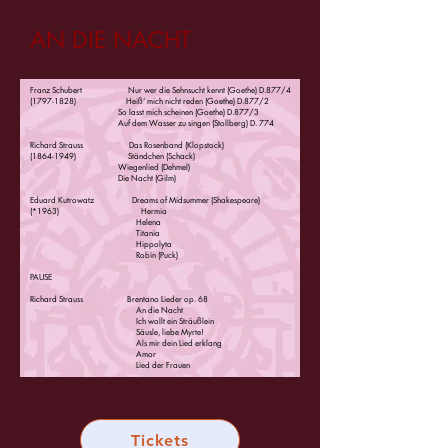
AN DIE NACHT
Franz Schubert Nur wer die Sehnsucht kennt (Goethe) D.877/4
(1797-1828)
Heiß‘ mich nicht reden (Goethe) D.877/2
So lasst mich scheinen (Goethe) D.877/3
Auf dem Wasser zu singen (Stollberg) D. 774
Richard Strauss Das Rosenband (Klopstock)
(1864-1949)
Ständchen (Schack)
Wiegenlied (Dehmel)
Die Nacht (Gilm)
Eduard Kutrowatz Dreams of Midsummer (Shakespeare)
(*1963) Hermia
Helena
Titania
Hippolyta
Robin (Puck)
PAUSE
Richard Strauss Brentano Lieder op. 68
An die Nacht
Ich wollt ein Sträußlein
Säusle, liebe Myrte!
Als mir dein Lied erklang
Amor
Lied der Frauen
Tickets